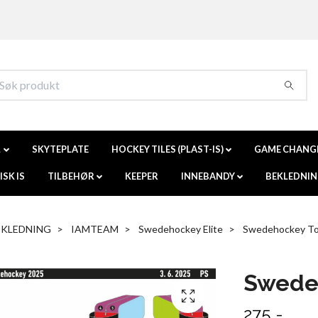
L
SKYTEPLATE
HOCKEY TILES (PLAST-IS)
GAME CHANG
SK IS
TILBEHØR
KEEPER
INNEBANDY
BEKLEDNI
EKLEDNING
IAMTEAM
Swedehockey Elite
Swedehockey Toi
Swedeh
275,-