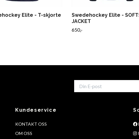
hockey Elite - T-skjorte
Swedehockey Elite - SOF
JACKET
650,-
Kundeservice
S
KONTAKT OSS
OM OSS