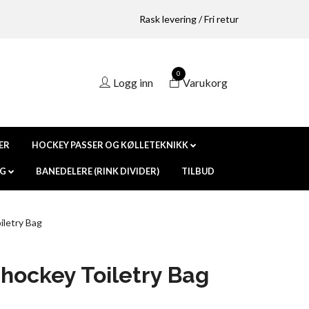
Rask levering / Fri retur
0
Logg inn
Varukorg
ER
HOCKEY PASSER OG KØLLETEKNIKK
NG
BANEDELERE (RINK DIVIDER)
TILBUD
letry Bag
ockey Toiletry Bag