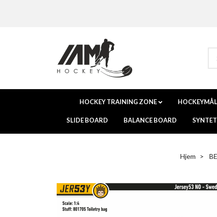
HOCKEY TRAINING ZONE
HOCKEYMÅ
SLIDE BOARD
BALANCE BOARD
SYNTETI
Hjem
B