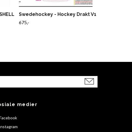
TSHELL
Swedehockey - Hockey Drakt V1
Swedehocke
Buksetrekk
675,-
445,-
osiale medier
Facebook
Instagram