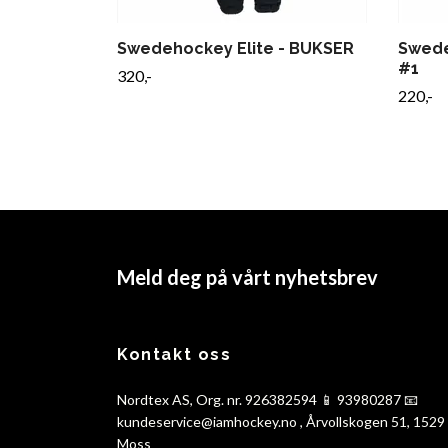
Swedehockey Elite - BUKSER
Swede
#1
320,-
220,-
Meld deg på vårt nyhetsbrev
Kontakt oss
Nordtex AS, Org. nr. 926382594 📱 93980287 📧
kundeservice@iamhockey.no
, Årvollskogen 51, 1529
Moss