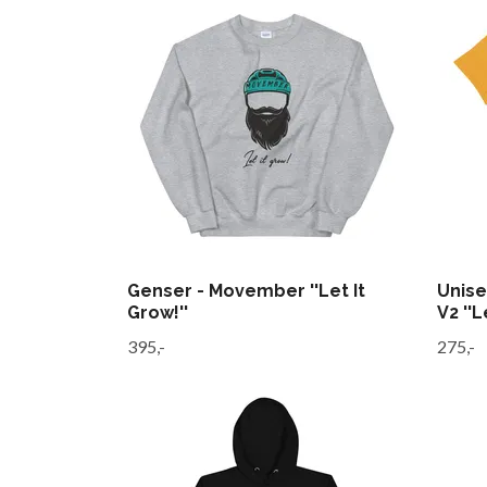
Genser - Movember ''Let It
Unise
Grow!''
V2 ''L
395,-
275,-