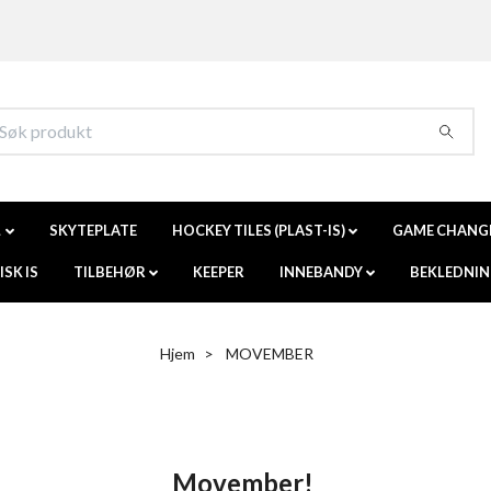
L
SKYTEPLATE
HOCKEY TILES (PLAST-IS)
GAME CHANG
SK IS
TILBEHØR
KEEPER
INNEBANDY
BEKLEDNI
Hjem
MOVEMBER
Movember!