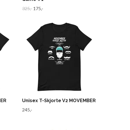
325,-
175,-
BER
Unisex T-Skjorte V2 MOVEMBER
245,-