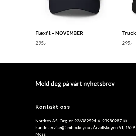
Flexfit - MOVEMBER
Truc
295,-
295,-
Meld deg på vårt nyhetsbrev
Kontakt oss
Nordtex AS, Org. nr. 926382594 📱 93980287 📧
kundeservice@iamhockey.no
, Årvollskogen 51, 1529
Moss