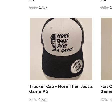
325,-
175,-
325,-
1
Trucker Cap - More Than Just a
Flat 
Game #2
Game
325,-
175,-
325,-
1