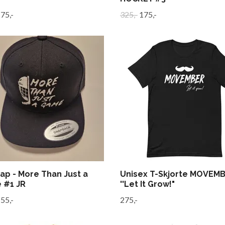
75,-
325,-
175,-
Cap - More Than Just a
Unisex T-Skjorte MOVEM
 #1 JR
''Let It Grow!"
55,-
275,-