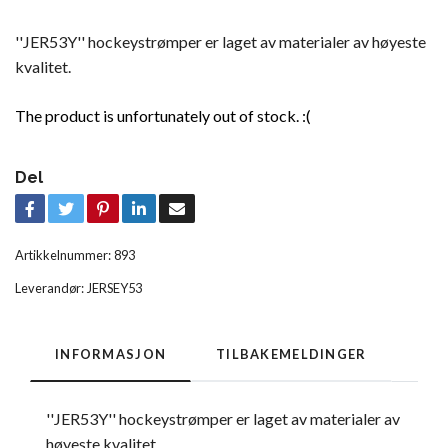
''JER53Y'' hockeystrømper er laget av materialer av høyeste
kvalitet.
The product is unfortunately out of stock. :(
Del
Artikkelnummer:
893
Leverandør:
JERSEY53
INFORMASJON
TILBAKEMELDINGER
''JER53Y''
hockeystrømper
er laget av materialer av
høyeste kvalitet.